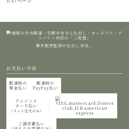
3
/17ページ
博多割烹監修の仕出し弁当。
お支払い方法
配達時の
配達時の
現金払い
PayPay払い
クレジット
カード払い
（ネット注文のみ）
ご請求書払い
（法人のお客様のみ）