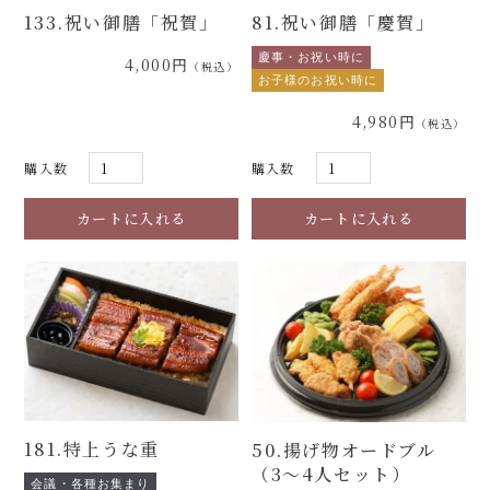
133.祝い御膳「祝賀」
81.祝い御膳「慶賀」
慶事・お祝い時に
4,000円
お子様のお祝い時に
4,980円
購入数
購入数
181.特上うな重
50.揚げ物オードブル
（3～4人セット）
会議・各種お集まり