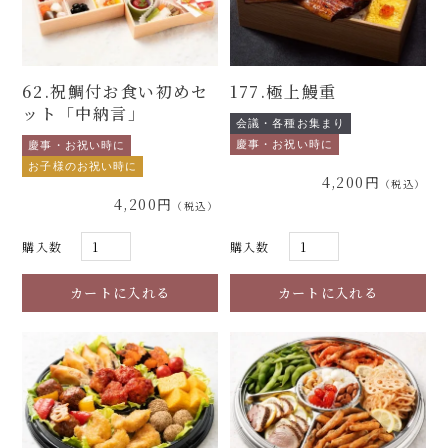
62.祝鯛付お食い初めセ
177.極上鰻重
ット「中納言」
会議・各種お集まり
慶事・お祝い時に
慶事・お祝い時に
お子様のお祝い時に
4,200円
4,200円
購入数
購入数