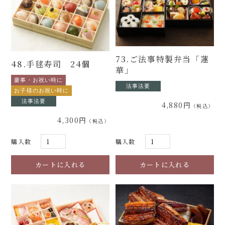
73.ご法事特製弁当「蓮
48.手毬寿司 24個
華」
慶事・お祝い時に
法事法要
お子様のお祝い時に
法事法要
4,880円
4,300円
購入数
購入数