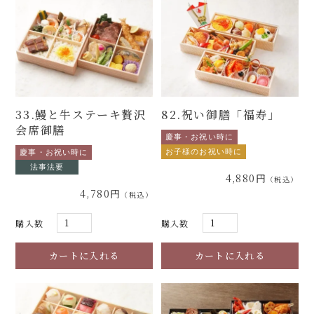
33.鰻と牛ステーキ贅沢
82.祝い御膳「福寿」
会席御膳
慶事・お祝い時に
お子様のお祝い時に
慶事・お祝い時に
法事法要
4,880円
4,780円
購入数
購入数