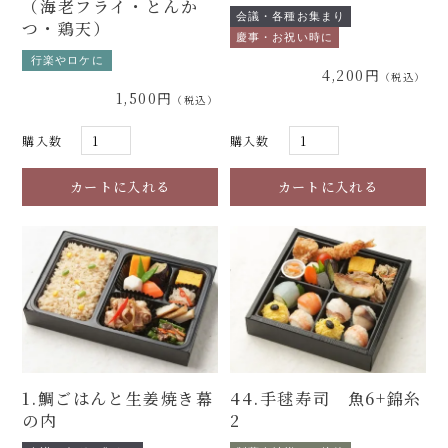
（海老フライ・とんか
会議・各種お集まり
つ・鶏天）
慶事・お祝い時に
行楽やロケに
4,200円
1,500円
購入数
購入数
1.鯛ごはんと生姜焼き幕
44.手毬寿司 魚6+錦糸
の内
2