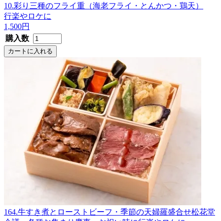
10.彩り三種のフライ重（海老フライ・とんかつ・鶏天）
行楽やロケに
1,500円
購入数
164.牛すき煮とローストビーフ・季節の天婦羅盛合せ松花堂