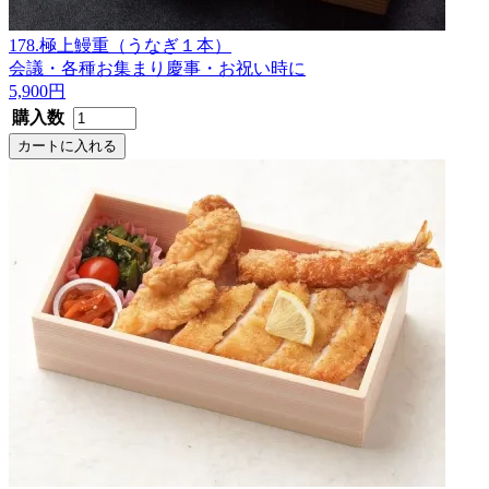
178.極上鰻重（うなぎ１本）
会議・各種お集まり
慶事・お祝い時に
5,900円
購入数