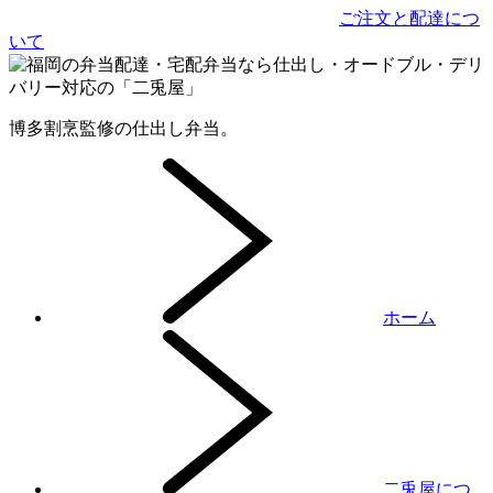
ご注文と配達につ
いて
博多割烹監修の仕出し弁当。
ホーム
二兎屋につ