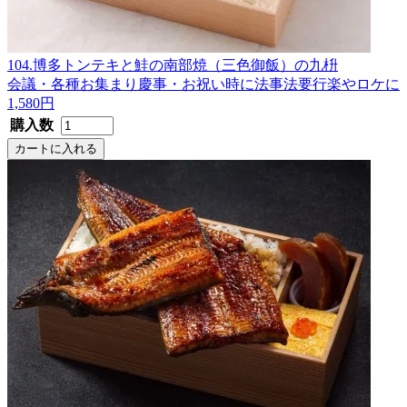
104.博多トンテキと鮭の南部焼（三色御飯）の九枡
会議・各種お集まり
慶事・お祝い時に
法事法要
行楽やロケに
1,580円
購入数