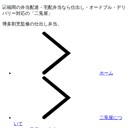
博多割烹監修の仕出し弁当。
ホーム
二兎屋につ
いて