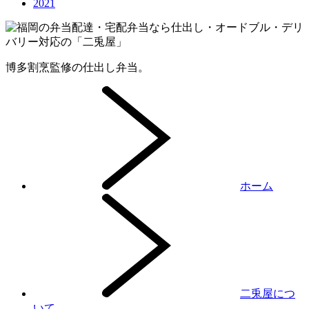
2021
博多割烹監修の仕出し弁当。
ホーム
二兎屋につ
いて