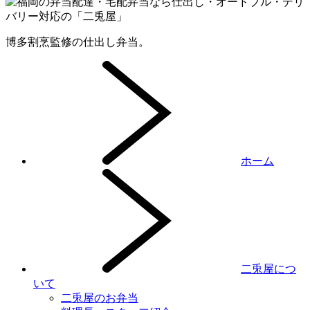
博多割烹監修の仕出し弁当。
ホーム
二兎屋につ
いて
二兎屋のお弁当