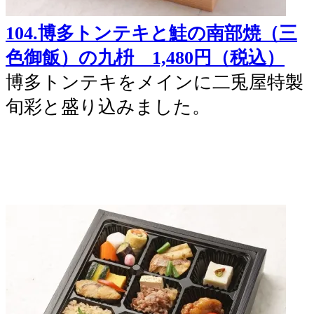
104.博多トンテキと鮭の南部焼（三
色御飯）の九枡 1,480円（税込）
博多トンテキをメインに二兎屋特製
旬彩と盛り込みました。